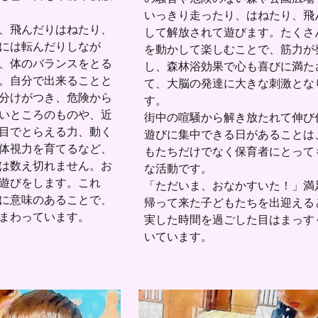
いっきり走ったり、はねたり、飛
、飛んだりはねたり、
して解放されて遊びます。たくさ
には転んだりしなが
を動かして楽しむことで、筋力が
、体のバランスをとる
し、森林浴効果で心も喜びに満た
。自分で出来ることと
て、大脳の発達に大きな刺激とな
分けがつき、危険から
す。
いところのものや、近
街中の喧騒から解き放たれて伸び
目でとらえる力、動く
遊びに集中できる日があることは
体視力を育てるなど、
もたちだけでなく保育者にとって
は数え切れません。お
な活動です。
遊びをします。これ
「ただいま、おなかすいた！」満
に意味のあることで、
帰って来た子どもたちを出迎える
まわっています。
実した時間を過ごした目はまっす
いています。