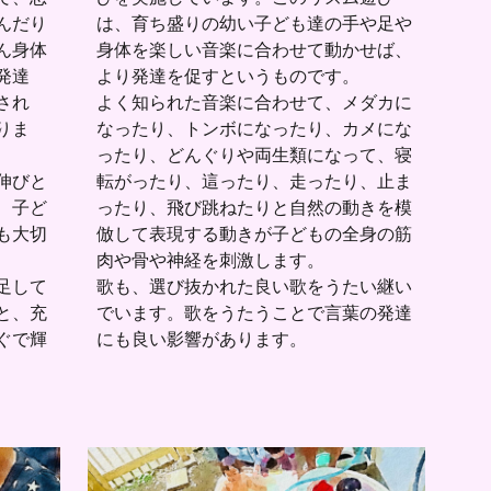
は、育ち盛りの幼い子ども達の手や足や
んだり
身体を楽しい音楽に合わせて動かせば、
ん身体
より発達を促すというものです。
発達
よく知られた音楽に合わせて、メダカに
され
なったり、トンボになったり、カメにな
りま
ったり、どんぐりや両生類になって、寝
転がったり、這ったり、走ったり、止ま
伸びと
ったり、
飛び跳ねたりと自然の動きを模
、子ど
倣して表現する動きが子どもの全身の筋
も大切
肉や骨や神経を刺激します。
歌も、選び抜かれた良い歌をうたい継い
足して
でいます。歌をうたうことで言葉の発達
と、充
にも良い影響があります。
ぐで輝