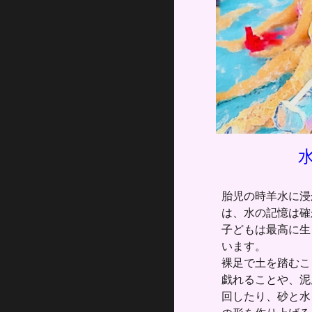
胎児の時羊水に浸
は、水の記憶は確
子どもは最高に生
います。
裸足で土を踏むこ
戯れることや、泥
回したり、砂と水