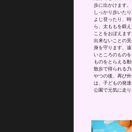
歩に出かけます。
しっかり歩いたり
よじ登ったり、時
ら、太ももを鍛え
ことをおぼえます
出来ないことの見
身を守ります。遠
いところのものを
ものをとらえる動
散歩で得られる力
やつの後、再び外
は、子どもの発達
公園で元気に走り