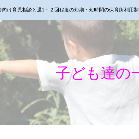
者向け育児相談と週1・２回程度の短期・短時間の保育所利用制
ip to main content
Skip to navigat
子ども達の