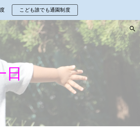
度
こども誰でも通園制度
ion
一日