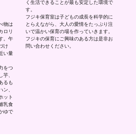
く生活できることが最も安定した環境で
す。
フジキ保育室は子どもの成長を科学的に
べ物は
とらえながら、大人の愛情をたっぷり注
カロリ
いで温かい保育の場を作っていきます。
す。午
フジキの保育にご興味のある方は是非お
づけ
問い合わせください。
近い量
力をつ
し芋、
あるも
ハン、
ホット
離乳食
かゆで