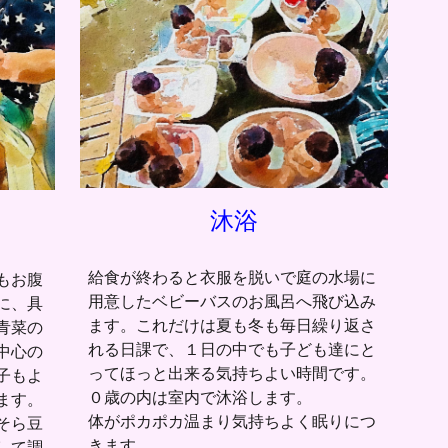
沐浴
給食が終わると衣服を脱いで庭の水場に
もお腹
用意したベビーバスのお風呂へ飛び込み
に、具
ます。これだけは夏も冬も毎日繰り返さ
青菜の
れる日課で、１日の中でも子ども達にと
中心の
ってほっと出来る気持ちよい時間です。
子もよ
０歳の内は室内で沐浴します。
ます。
体がポカポカ温まり気持ちよく眠りにつ
そら豆
きます。
して調