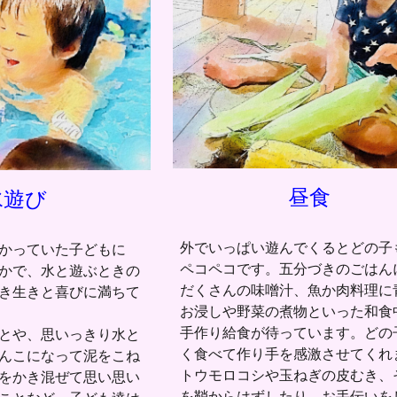
昼食
水遊び
外でいっぱい遊んでくるとどの子
かっていた子どもに
ペコペコです。五分づきのごはん
かで、水と遊ぶときの
だくさんの味噌汁、魚か肉料理に
き生きと喜びに満ちて
お浸しや野菜の煮物といった和食
手作り給食が待っています。どの
とや、思いっきり水と
く食べて作り手を感激させてくれ
んこになって泥をこね
トウモロコシや玉ねぎの皮むき、
をかき混ぜて思い思い
を鞘からはずしたり、お手伝いを