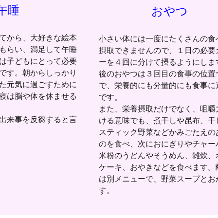
午睡
おやつ
てから、大好きな絵本
小さい体には一度にたくさんの食
もらい、満足して午睡
摂取できませんので、１日の必要
は子どもにとって必要
ーを４回に分けて摂るようにしま
です。朝からしっかり
後のおやつは３回目の食事の位置
た元気に過ごすために
で、栄養的にも分量的にも食事に
寝は脳や体を休ませる
です。
また、栄養摂取だけでなく、咀嚼
出来事を反芻すると言
ける意味でも、煮干しや昆布、干
スティック野菜などかみごたえの
のを食べ、次におにぎりやチャー
米粉のうどんやそうめん、雑炊、
ケーキ、おやきなどを食べます。
は別メニューで、野菜スープとお
す。