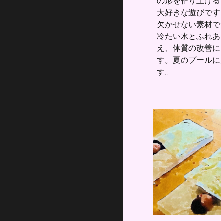
の形を作り上げる
大好きな遊びです
欠かせない素材で
冷たい水とふれあ
え、体質の改善に
す。夏のプールに
す。