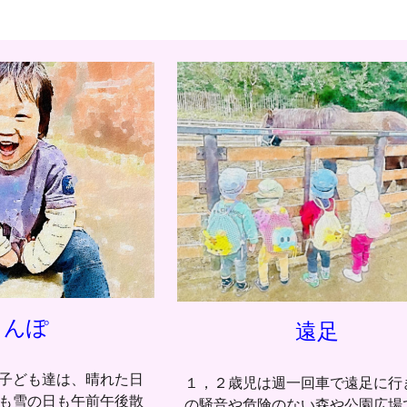
さんぽ
遠足
子ども達は、晴れた日
１，２歳児は週一回車で遠足に行
も雪の日も午前午後散
の騒音や危険のない森や公園広場